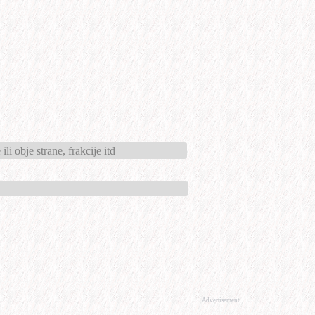
i obje strane, frakcije itd
Advertisement