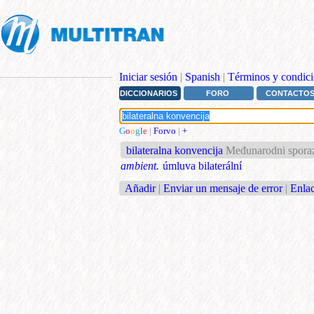
Iniciar sesión
|
Spanish
|
Términos y condici
DICCIONARIOS
FORO
CONTACTO
G
o
o
g
l
e
|
Forvo
|
+
bilateralna konvencija
Međunarodni sporazu
ambient.
úmluva bilaterální
Añadir
|
Enviar un mensaje de error
|
Enlac