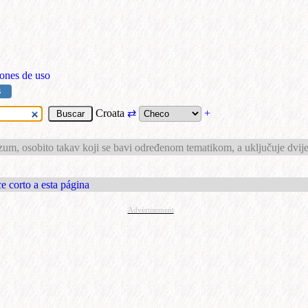
ones de uso
S
Croata
⇄
+
m, osobito takav koji se bavi određenom tematikom, a uključuje dvije il
e corto a esta página
Advertisement