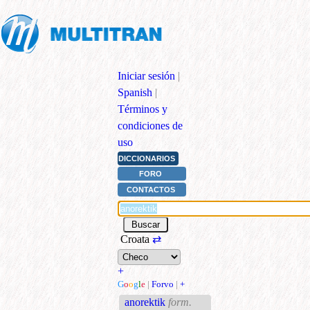
Iniciar sesión
|
Spanish
|
Términos y
condiciones de
uso
DICCIONARIOS
FORO
CONTACTOS
Croata
⇄
+
G
o
o
g
l
e
|
Forvo
|
+
anorektik
form.