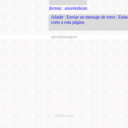
farmac.
anorektikum
Añadir
|
Enviar un mensaje de error
|
Enla
corto a esta página
ADVERTISEMENT
Advertisement