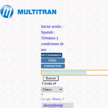
Iniciar sesión
|
Spanish
|
Términos y
condiciones de
uso
DICCIONARIOS
FORO
CONTACTOS
Croata
⇄
+
G
o
o
g
l
e
|
Forvo
|
+
akumuliranje