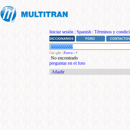
Iniciar sesión
|
Spanish
|
Términos y condici
DICCIONARIOS
FORO
CONTACTO
G
o
o
g
l
e
|
Forvo
|
+
No encontrado
preguntar en el foro
Añadir