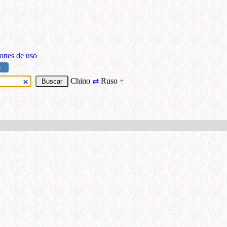
ones de uso
S
Chino
⇄
Ruso
+