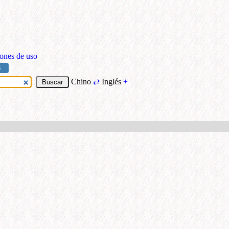
ones de uso
S
Chino
⇄
Inglés
+