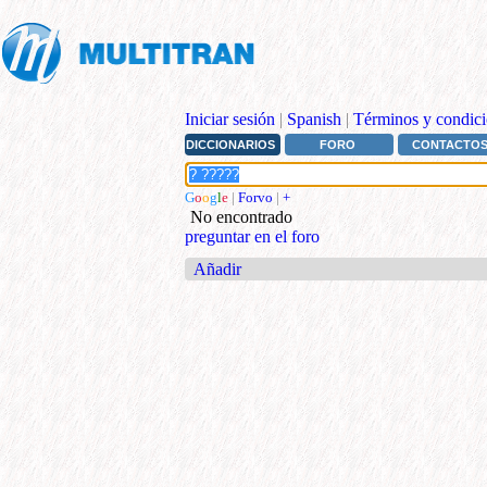
Iniciar sesión
|
Spanish
|
Términos y condici
DICCIONARIOS
FORO
CONTACTO
G
o
o
g
l
e
|
Forvo
|
+
No encontrado
preguntar en el foro
Añadir