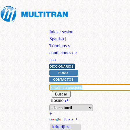
Iniciar sesión
|
Spanish
|
Términos y
condiciones de
uso
DICCIONARIOS
FORO
CONTACTOS
Bosnio
⇄
+
G
o
o
g
l
e
|
Forvo
|
+
kriteriji za