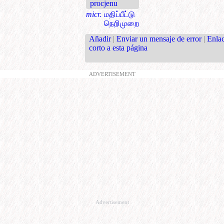
procjenu
micr.
மதிப்பீட்டு
நெறிமுறை
Añadir
|
Enviar un mensaje de error
|
Enla
corto a esta página
ADVERTISEMENT
Advertisement