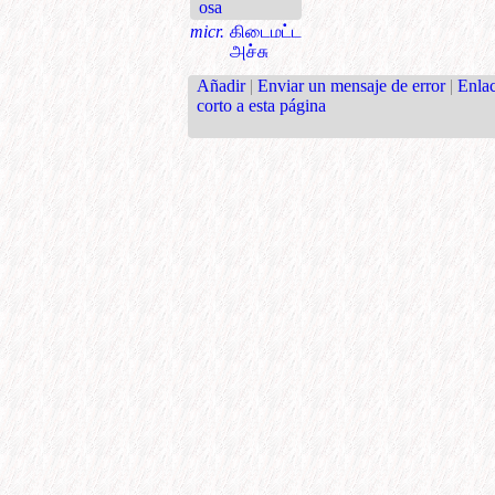
osa
micr.
கிடைமட்ட
அச்சு
Añadir
|
Enviar un mensaje de error
|
Enla
corto a esta página