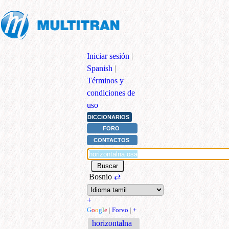
Iniciar sesión
|
Spanish
|
Términos y
condiciones de
uso
DICCIONARIOS
FORO
CONTACTOS
Bosnio
⇄
+
G
o
o
g
l
e
|
Forvo
|
+
horizontalna