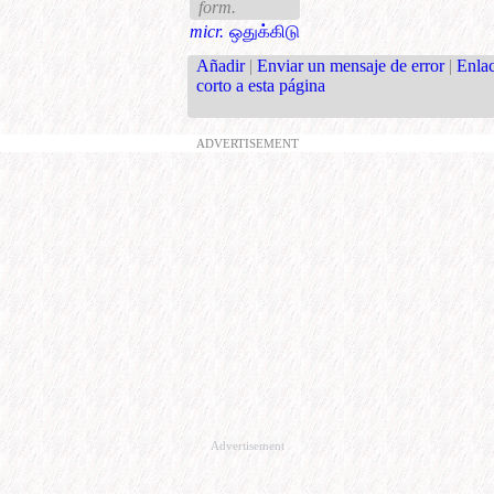
form.
micr.
ஒதுக்கிடு
Añadir
|
Enviar un mensaje de error
|
Enla
corto a esta página
ADVERTISEMENT
Advertisement