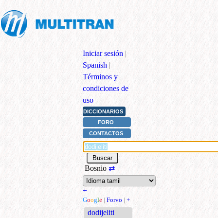
Iniciar sesión
|
Spanish
|
Términos y
condiciones de
uso
DICCIONARIOS
FORO
CONTACTOS
Bosnio
⇄
+
G
o
o
g
l
e
|
Forvo
|
+
dodijeliti