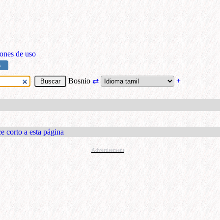
ones de uso
S
Bosnio
⇄
+
e corto a esta página
Advertisement