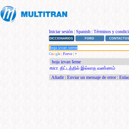
Iniciar sesión
|
Spanish
|
Términos y condici
DICCIONARIOS
FORO
CONTACTO
G
o
o
g
l
e
|
Forvo
|
+
boja izvan šeme
micr.
திட்டத்தில் இல்லாத வண்ணம்
Añadir
|
Enviar un mensaje de error
|
Enlac