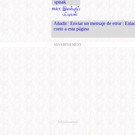
spisak
micr.
இலக்குப்
பட்டியல்
Añadir
|
Enviar un mensaje de error
|
Enla
corto a esta página
ADVERTISEMENT
Advertisement