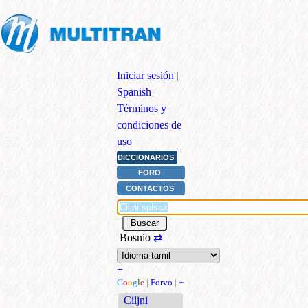
Iniciar sesión
|
Spanish
|
Términos y
condiciones de
uso
DICCIONARIOS
FORO
CONTACTOS
Bosnio
⇄
+
G
o
o
g
l
e
|
Forvo
|
+
Ciljni