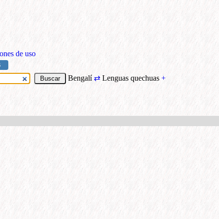
ones de uso
S
Bengalí
⇄
Lenguas quechuas
+