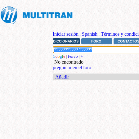
Iniciar sesión
|
Spanish
|
Términos y condici
DICCIONARIOS
FORO
CONTACTO
G
o
o
g
l
e
|
Forvo
|
+
No encontrado
preguntar en el foro
Añadir