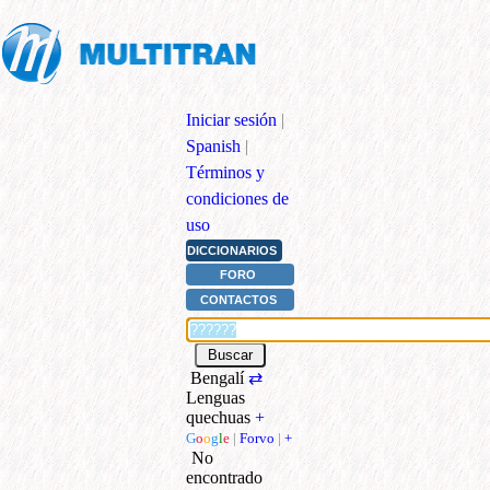
Iniciar sesión
|
Spanish
|
Términos y
condiciones de
uso
DICCIONARIOS
FORO
CONTACTOS
Bengalí
⇄
Lenguas
quechuas
+
G
o
o
g
l
e
|
Forvo
|
+
No
encontrado