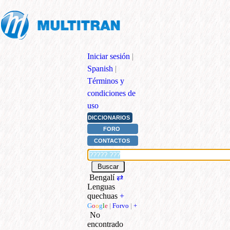
Iniciar sesión
|
Spanish
|
Términos y
condiciones de
uso
DICCIONARIOS
FORO
CONTACTOS
Bengalí
⇄
Lenguas
quechuas
+
G
o
o
g
l
e
|
Forvo
|
+
No
encontrado