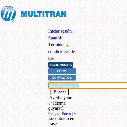
Iniciar sesión
|
Spanish
|
Términos y
condiciones de
uso
DICCIONARIOS
FORO
CONTACTOS
Azerbaiyano
⇄
Idioma
guyaratí
+
G
o
o
g
l
e
|
Forvo
|
+
Encontrado en
frases