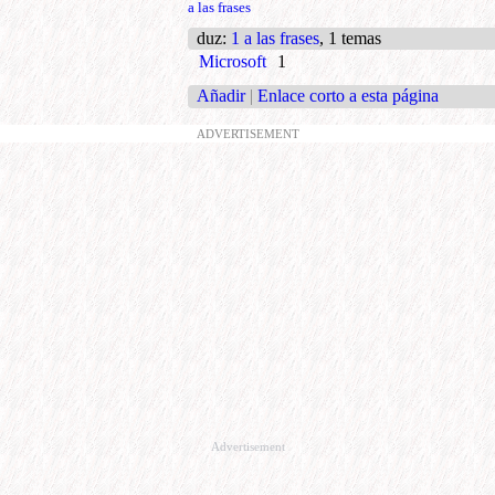
a las frases
duz
:
1 a las frases
, 1 temas
Microsoft
1
Añadir
|
Enlace corto a esta página
ADVERTISEMENT
Advertisement