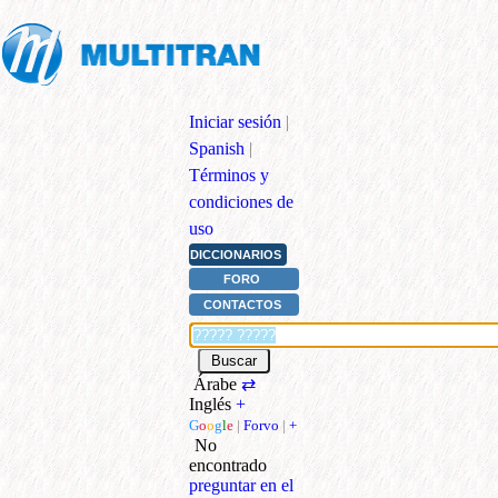
Iniciar sesión
|
Spanish
|
Términos y
condiciones de
uso
DICCIONARIOS
FORO
CONTACTOS
Árabe
⇄
Inglés
+
G
o
o
g
l
e
|
Forvo
|
+
No
encontrado
preguntar en el