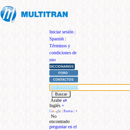
Iniciar sesión
|
Spanish
|
Términos y
condiciones de
uso
DICCIONARIOS
FORO
CONTACTOS
Árabe
⇄
Inglés
+
G
o
o
g
l
e
|
Forvo
|
+
No
encontrado
preguntar en el