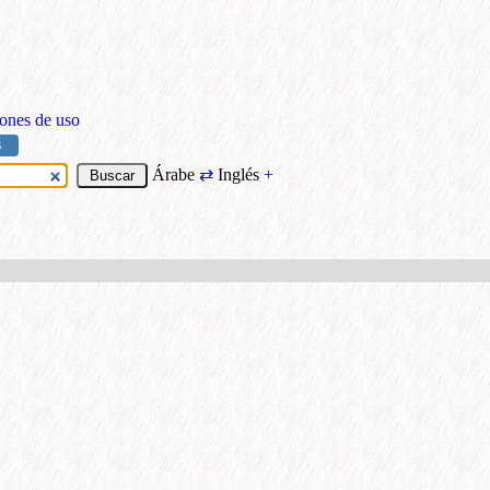
ones de uso
S
Árabe
⇄
Inglés
+