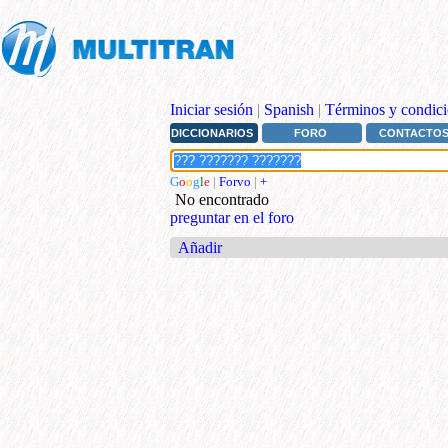
Iniciar sesión
|
Spanish
|
Términos y condici
DICCIONARIOS
FORO
CONTACTO
G
o
o
g
l
e
|
Forvo
|
+
No encontrado
preguntar en el foro
Añadir