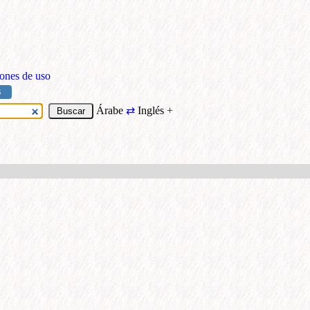
ones de uso
S
Árabe
⇄
Inglés
+