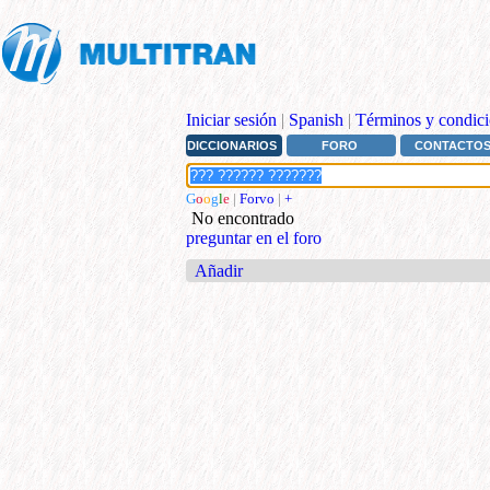
Iniciar sesión
|
Spanish
|
Términos y condici
DICCIONARIOS
FORO
CONTACTO
G
o
o
g
l
e
|
Forvo
|
+
No encontrado
preguntar en el foro
Añadir