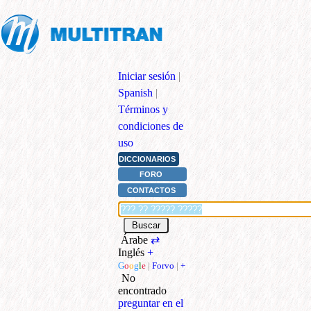
Iniciar sesión
|
Spanish
|
Términos y
condiciones de
uso
DICCIONARIOS
FORO
CONTACTOS
Árabe
⇄
Inglés
+
G
o
o
g
l
e
|
Forvo
|
+
No
encontrado
preguntar en el