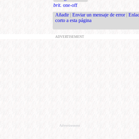
brit.
one-off
Añadir
|
Enviar un mensaje de error
|
Enla
corto a esta página
ADVERTISEMENT
Advertisement