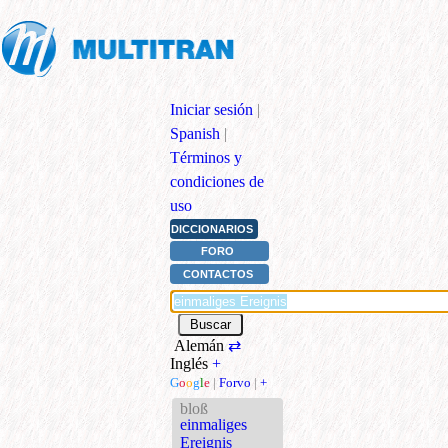
Iniciar sesión
|
Spanish
|
Términos y
condiciones de
uso
DICCIONARIOS
FORO
CONTACTOS
Alemán
⇄
Inglés
+
G
o
o
g
l
e
|
Forvo
|
+
bloß
einmaliges
Ereignis