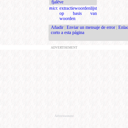
fjalëve
micr.
extractiewoordenlijst
op basis van
woorden
Añadir
|
Enviar un mensaje de error
|
Enla
corto a esta página
ADVERTISEMENT
Advertisement