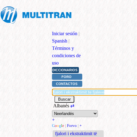
Iniciar sesión
|
Spanish
|
Términos y
condiciones de
uso
DICCIONARIOS
FORO
CONTACTOS
Albanés
⇄
+
G
o
o
g
l
e
|
Forvo
|
+
fjalori i ekstraktimit të