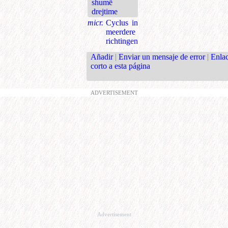
shumë
drejtime
micr.
Cyclus in
meerdere
richtingen
Añadir
|
Enviar un mensaje de error
|
Enla
corto a esta página
ADVERTISEMENT
Advertisement