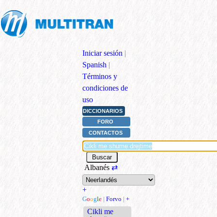
Iniciar sesión
|
Spanish
|
Términos y
condiciones de
uso
DICCIONARIOS
FORO
CONTACTOS
Albanés
⇄
+
G
o
o
g
l
e
|
Forvo
|
+
Cikli me