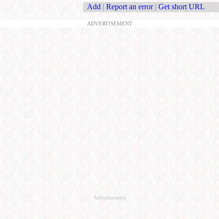
Add
|
Report an error
|
Get short URL
ADVERTISEMENT
Advertisement