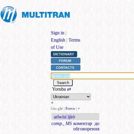
Sign in
|
English
|
Terms
of Use
DICTIONARY
FORUM
CONTACTS
Yoruba
⇄
+
G
o
o
g
l
e
|
Forvo
|
+
aríwísí ìjírò
comp., MS
коментар до
обговорення