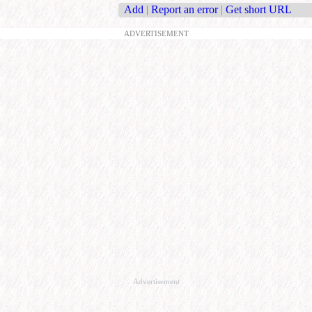
Add
|
Report an error
|
Get short URL
ADVERTISEMENT
Advertisement