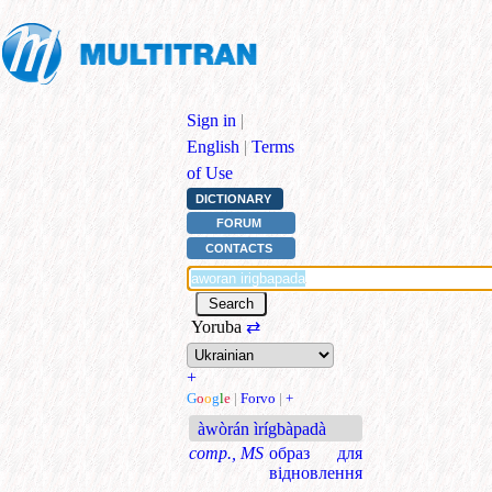
Sign in
|
English
|
Terms
of Use
DICTIONARY
FORUM
CONTACTS
Yoruba
⇄
+
G
o
o
g
l
e
|
Forvo
|
+
àwòrán ìrígbàpadà
comp., MS
образ для
відновлення