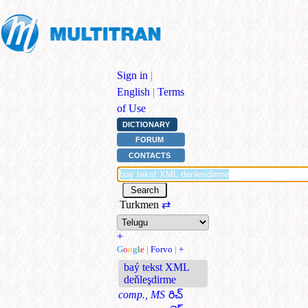
Sign in
|
English
|
Terms
of Use
DICTIONARY
FORUM
CONTACTS
Turkmen
⇄
+
G
o
o
g
l
e
|
Forvo
|
+
baý tekst XML
deňleşdirme
comp., MS
రిచ్