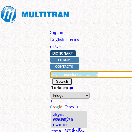
Sign in
|
English
|
Terms
of Use
DICTIONARY
FORUM
CONTACTS
Turkmen
⇄
+
G
o
o
g
l
e
|
Forvo
|
+
akyma
esaslanýan
öwürme
comp., MS
స్ట్రీమ్-