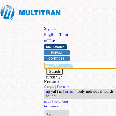
Sign in
|
English
|
Terms
of Use
DICTIONARY
FORUM
CONTACTS
Turkish
⇄
Korean
+
G
o
o
g
l
e
|
Forvo
|
+
ag
yal t m
|
ortam
- only individual words
found
noun
|
word form
|
to phrases
ağ
n