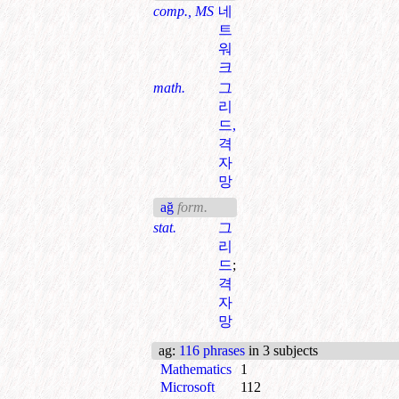
comp., MS
네
트
워
크
math.
그
리
드,
격
자
망
ağ
form.
stat.
그
리
드
;
격
자
망
ag
:
116 phrases
in 3 subjects
Mathematics
1
Microsoft
112