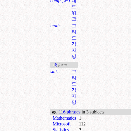
comp., MS
네
트
워
크
math.
그
리
드,
격
자
망
ağ
form.
stat.
그
리
드
;
격
자
망
ag
:
116 phrases
in 3 subjects
Mathematics
1
Microsoft
112
Statistics
3