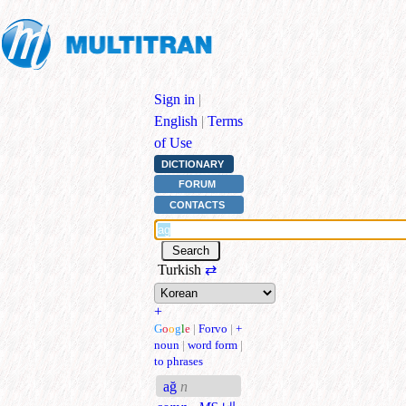
Sign in
|
English
|
Terms
of Use
DICTIONARY
FORUM
CONTACTS
Turkish
⇄
+
G
o
o
g
l
e
|
Forvo
|
+
noun
|
word form
|
to phrases
ağ
n