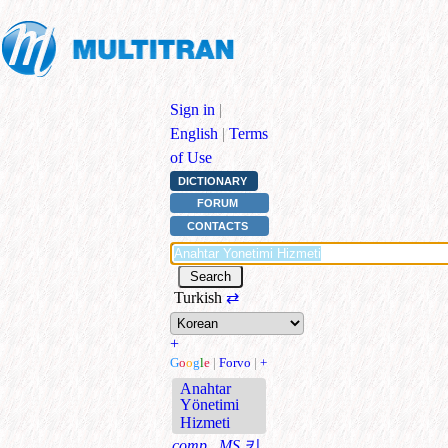
Sign in
|
English
|
Terms
of Use
DICTIONARY
FORUM
CONTACTS
Turkish
⇄
+
G
o
o
g
l
e
|
Forvo
|
+
Anahtar
Yönetimi
Hizmeti
comp., MS
키