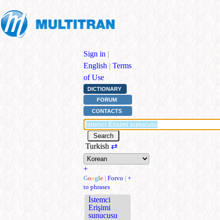
Sign in
|
English
|
Terms
of Use
DICTIONARY
FORUM
CONTACTS
Turkish
⇄
+
G
o
o
g
l
e
|
Forvo
|
+
to phrases
İstemci
Erişimi
sunucusu