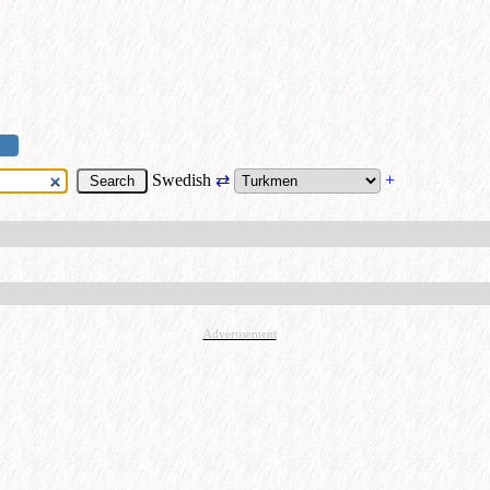
Swedish
⇄
+
Advertisement