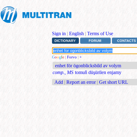
Sign in
|
English
|
Terms of Use
DICTIONARY
FORUM
CONTACTS
G
o
o
g
l
e
|
Forvo
|
+
enhet för ögonblicksbild av volym
comp., MS
tomuň düşürilen enjamy
Add
|
Report an error
|
Get short URL