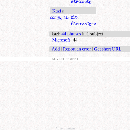
కేటాయింపు
Kazi
n
comp., MS
పని
;
కేటాయింపులు
kazi
:
44 phrases
in 1 subject
Microsoft
44
Add
|
Report an error
|
Get short URL
ADVERTISEMENT
Advertisement