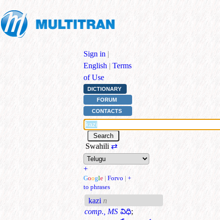
Sign in
|
English
|
Terms
of Use
DICTIONARY
FORUM
CONTACTS
Swahili
⇄
+
G
o
o
g
l
e
|
Forvo
|
+
to phrases
kazi
n
comp., MS
విధి
;