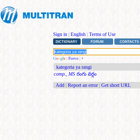
Sign in
|
English
|
Terms of Use
DICTIONARY
FORUM
CONTACTS
G
o
o
g
l
e
|
Forvo
|
+
kategoria ya rangi
comp., MS
రంగు వర్గం
Add
|
Report an error
|
Get short URL