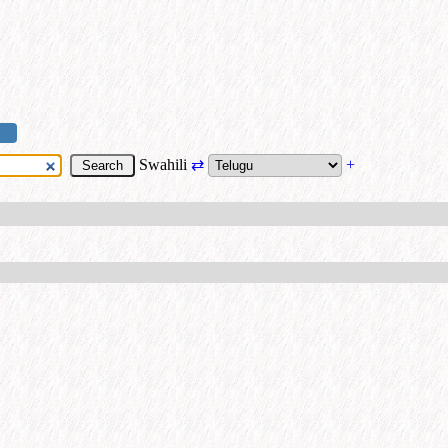
Swahili
⇄
+