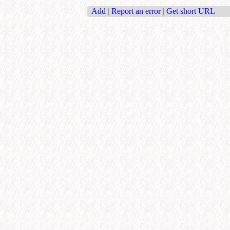
Add
|
Report an error
|
Get short URL