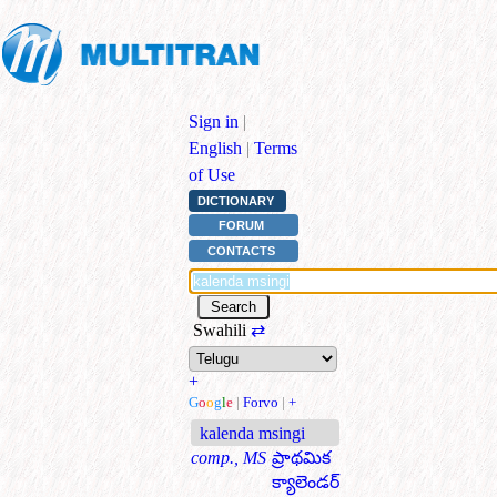
Sign in
|
English
|
Terms
of Use
DICTIONARY
FORUM
CONTACTS
Swahili
⇄
+
G
o
o
g
l
e
|
Forvo
|
+
kalenda msingi
comp., MS
ప్రాథమిక
క్యాలెండర్