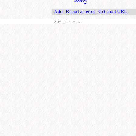
మార్పు
Add
|
Report an error
|
Get short URL
ADVERTISEMENT