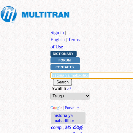
Sign in
|
English
|
Terms
of Use
DICTIONARY
FORUM
CONTACTS
Swahili
⇄
+
G
o
o
g
l
e
|
Forvo
|
+
historia ya
mabadiliko
comp., MS
చరిత్ర