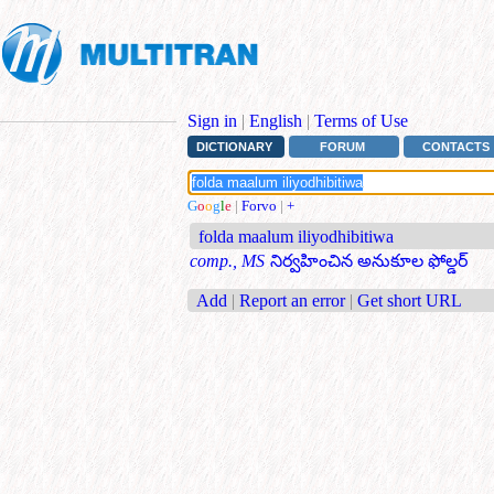
Sign in
|
English
|
Terms of Use
DICTIONARY
FORUM
CONTACTS
G
o
o
g
l
e
|
Forvo
|
+
folda maalum iliyodhibitiwa
comp., MS
నిర్వహించిన అనుకూల ఫోల్డర్
Add
|
Report an error
|
Get short URL