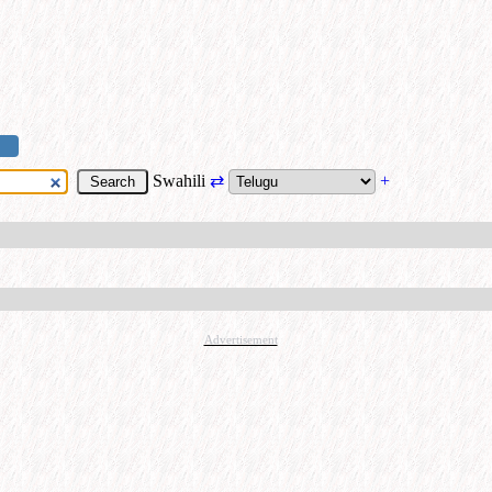
Swahili
⇄
+
Advertisement