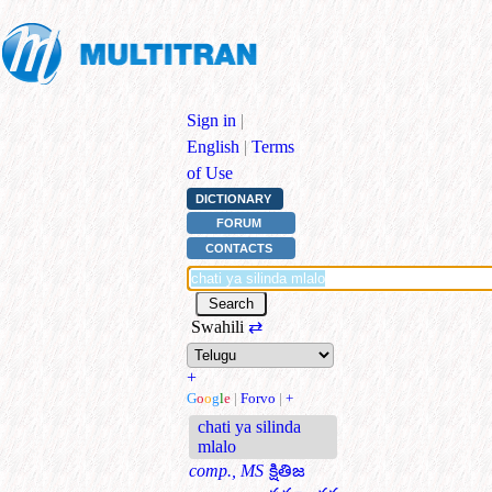
Sign in
|
English
|
Terms
of Use
DICTIONARY
FORUM
CONTACTS
Swahili
⇄
+
G
o
o
g
l
e
|
Forvo
|
+
chati ya silinda
mlalo
comp., MS
క్షితిజ