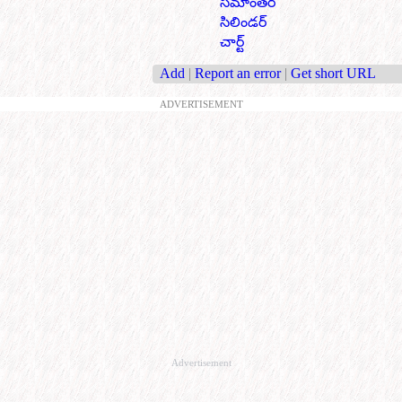
సమాంతర
సిలిండర్
చార్ట్
Add
|
Report an error
|
Get short URL
ADVERTISEMENT
Advertisement