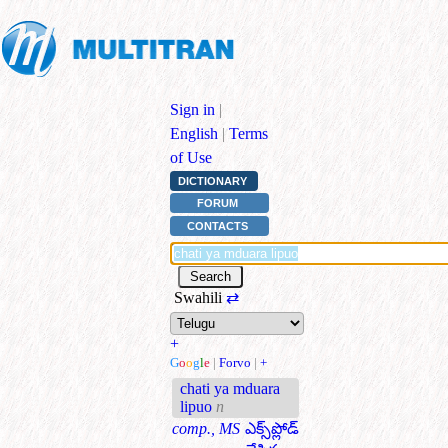
Sign in
|
English
|
Terms
of Use
DICTIONARY
FORUM
CONTACTS
Swahili
⇄
+
G
o
o
g
l
e
|
Forvo
|
+
chati ya mduara
lipuo
n
comp., MS
ఎక్స్‌ప్లోడ్