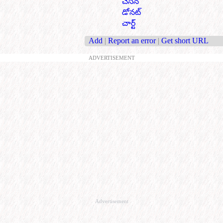
చేసిన
డోనట్
చార్ట్
Add
|
Report an error
|
Get short URL
ADVERTISEMENT
Advertisement