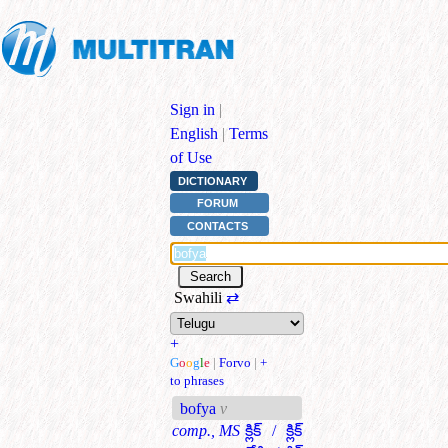
Sign in
|
English
|
Terms
of Use
DICTIONARY
FORUM
CONTACTS
Swahili
⇄
+
G
o
o
g
l
e
|
Forvo
|
+
to phrases
bofya
v
comp., MS
క్లిక్ / క్లిక్