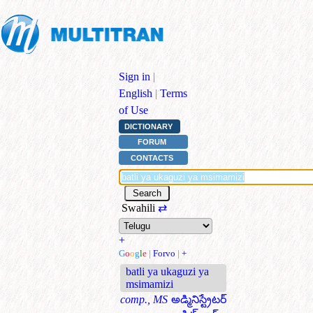
Sign in
|
English
|
Terms
of Use
DICTIONARY
FORUM
CONTACTS
Swahili
⇄
+
G
o
o
g
l
e
|
Forvo
|
+
batli ya ukaguzi ya
msimamizi
comp., MS
అడ్మినిస్ట్రేటర్