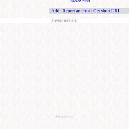
ఆడిట్ లాగ్
Add
|
Report an error
|
Get short URL
ADVERTISEMENT
Advertisement