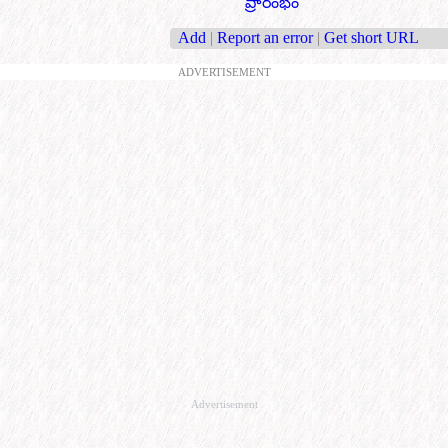
ప్రారంభం
Add
|
Report an error
|
Get short URL
ADVERTISEMENT
Advertisement