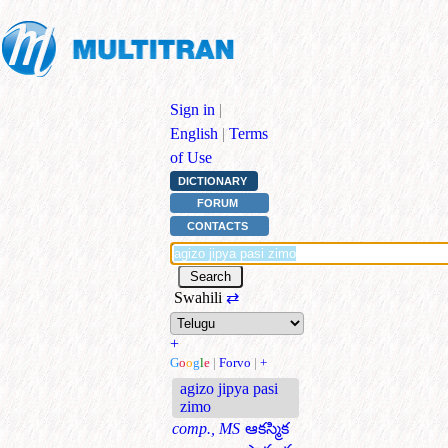
Sign in
|
English
|
Terms
of Use
DICTIONARY
FORUM
CONTACTS
Swahili
⇄
+
G
o
o
g
l
e
|
Forvo
|
+
agizo jipya pasi
zimo
comp., MS
ఆకస్మిక