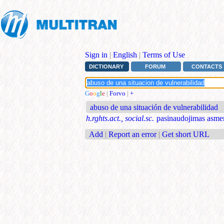
Sign in
|
English
|
Terms of Use
DICTIONARY
FORUM
CONTACTS
G
o
o
g
l
e
|
Forvo
|
+
abuso de una situación de vulnerabilidad
h.rghts.act., social.sc.
pasinaudojimas asm
Add
|
Report an error
|
Get short URL