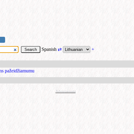
Spanish
⇄
+
ens pažeidžiamumu
Advertisement