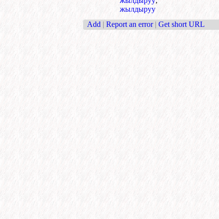
жылдыруу
;
жылдыруу
Add
|
Report an error
|
Get short URL