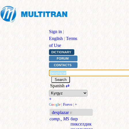
Sign in
|
English
|
Terms
of Use
DICTIONARY
FORUM
CONTACTS
Spanish
⇄
+
G
o
o
g
l
e
|
Forvo
|
+
desplazar
v
comp., MS
бир
пикселдик