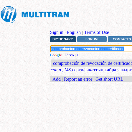
Sign in
|
English
|
Terms of Use
DICTIONARY
FORUM
CONTACTS
G
o
o
g
l
e
|
Forvo
|
+
comprobación de revocación de certificad
comp., MS
сертификаттын кайра чакырт
Add
|
Report an error
|
Get short URL