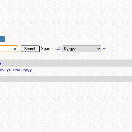
Spanish
⇄
+
o
уусун текшерүү