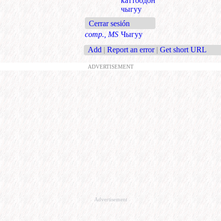
каттоодон
чыгуу
Cerrar sesión
comp., MS
Чыгуу
Add
|
Report an error
|
Get short URL
ADVERTISEMENT
Advertisement