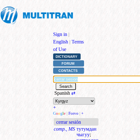
Sign in
|
English
|
Terms
of Use
DICTIONARY
FORUM
CONTACTS
Spanish
⇄
+
G
o
o
g
l
e
|
Forvo
|
+
cerrar sesión
comp., MS
тутумдан
чыгуу
;