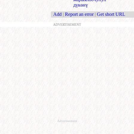
дүкөнү
Add
|
Report an error
|
Get short URL
ADVERTISEMENT
Advertisement