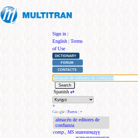
Sign in
|
English
|
Terms
of Use
DICTIONARY
FORUM
CONTACTS
Spanish
⇄
+
G
o
o
g
l
e
|
Forvo
|
+
almacén de editores de
confianza
comp., MS
ишенимдүү
жарыялоочунун