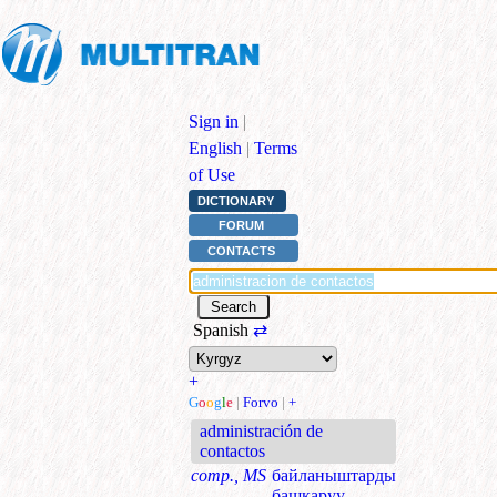
Sign in
|
English
|
Terms
of Use
DICTIONARY
FORUM
CONTACTS
Spanish
⇄
+
G
o
o
g
l
e
|
Forvo
|
+
administración de
contactos
comp., MS
байланыштарды
башкаруу