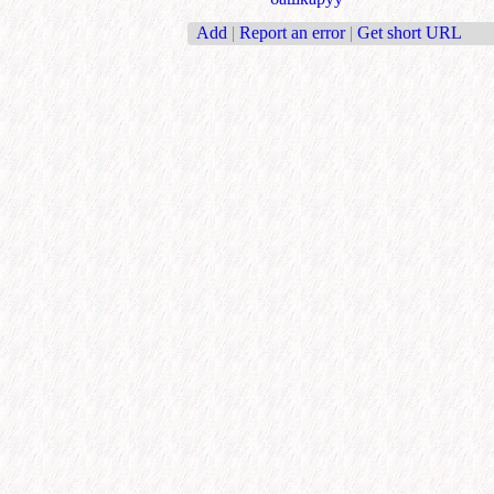
Add
|
Report an error
|
Get short URL