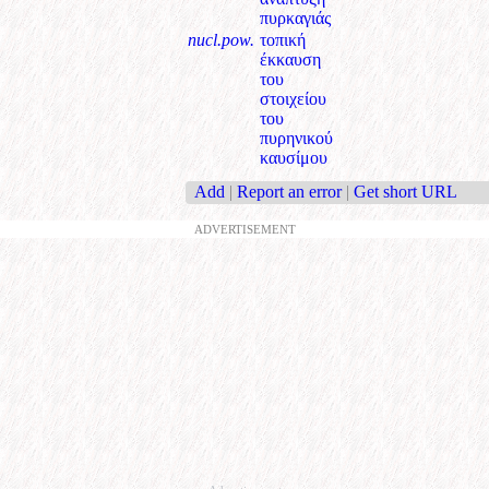
πυρκαγιάς
nucl.pow.
τοπική
έκκαυση
του
στοιχείου
του
πυρηνικού
καυσίμου
Add
|
Report an error
|
Get short URL
ADVERTISEMENT