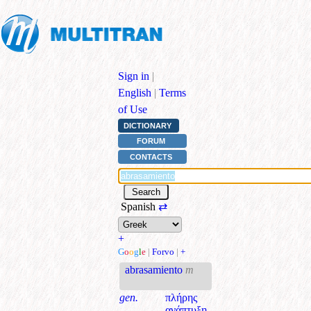
Sign in
|
English
|
Terms
of Use
DICTIONARY
FORUM
CONTACTS
Spanish
⇄
+
G
o
o
g
l
e
|
Forvo
|
+
abrasamiento
m
gen.
πλήρης
ανάπτυξη