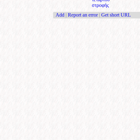
στροφής
Add
|
Report an error
|
Get short URL