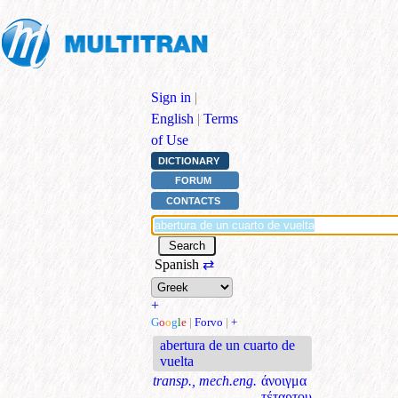
Sign in
|
English
|
Terms
of Use
DICTIONARY
FORUM
CONTACTS
Spanish
⇄
+
G
o
o
g
l
e
|
Forvo
|
+
abertura de un cuarto de
vuelta
transp., mech.eng.
άνοιγμα
τέταρτου