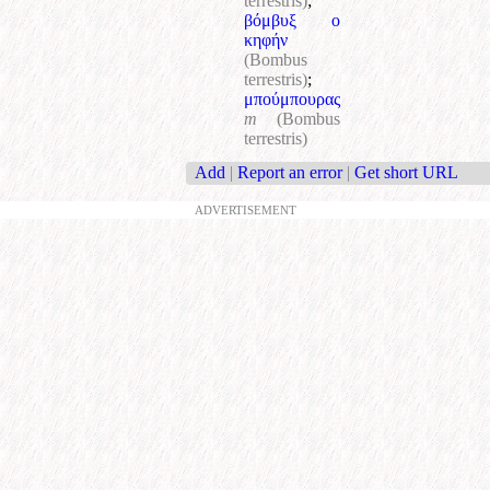
terrestris)
;
βόμβυξ ο
κηφήν
(Bombus
terrestris)
;
μπούμπουρας
m
(Bombus
terrestris)
Add
|
Report an error
|
Get short URL
ADVERTISEMENT