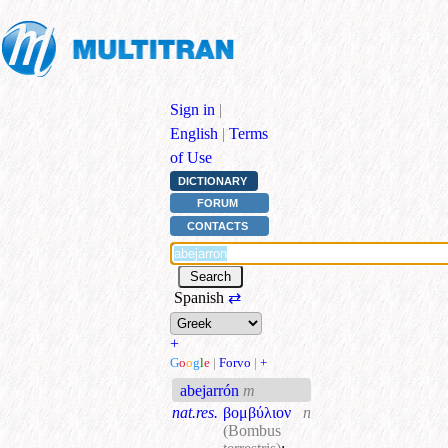
Sign in
|
English
|
Terms
of Use
DICTIONARY
FORUM
CONTACTS
Spanish
⇄
+
G
o
o
g
l
e
|
Forvo
|
+
abejarrón
m
nat.res.
βομβύλιον
n
(Bombus